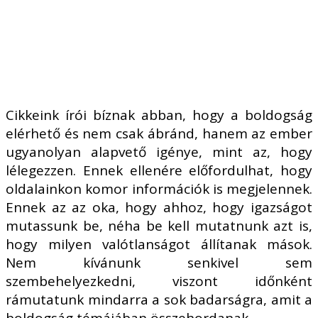
A Boldogság Magazin nem állítja, hogy
az élet mindig derűs, de igyekszik az élet
napos oldalát közvetíteni.
Cikkeink írói bíznak abban, hogy a boldogság
elérhető és nem csak ábránd, hanem az ember
ugyanolyan alapvető igénye, mint az, hogy
lélegezzen. Ennek ellenére előfordulhat, hogy
oldalainkon komor információk is megjelennek.
Ennek az az oka, hogy ahhoz, hogy igazságot
mutassunk be, néha be kell mutatnunk azt is,
hogy milyen valótlanságot állítanak mások.
Nem kívánunk senkivel sem
szembehelyezkedni, viszont időnként
rámutatunk mindarra a sok badarságra, amit a
boldogság témájában összehordanak.