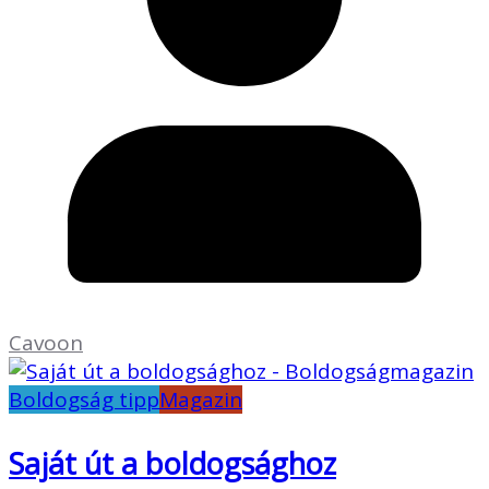
Cavoon
Boldogság tipp
Magazin
Saját út a boldogsághoz