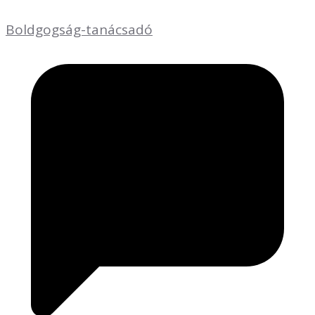
Boldgogság-tanácsadó