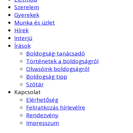
Szerelem
Gyerekek
Munka és üzlet
Hírek
Interjú
Írások
Boldogság-tanácsadó
Történetek a boldogságról
Olvasóink boldogságról
Boldogság tipp
Szótár
Kapcsolat
Elérhetőség
Feliratkozás hírlevélre
Rendezvény
Impresszum