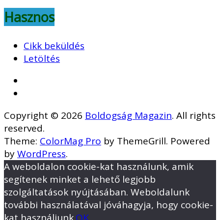
Hasznos
Cikk beküldés
Letöltés
Copyright © 2026
Boldogság Magazin
. All rights
reserved.
Theme:
ColorMag Pro
by ThemeGrill. Powered
by
WordPress
.
A weboldalon cookie-kat használunk, amik
segítenek minket a lehető legjobb
szolgáltatások nyújtásában. Weboldalunk
további használatával jóváhagyja, hogy cookie-
kat használjunk.
OK