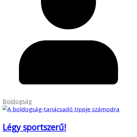
Boldogság
Légy sportszerű!