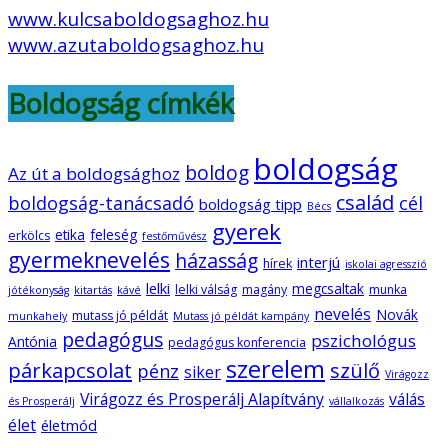
www.kulcsaboldogsaghoz.hu
www.azutaboldogsaghoz.hu
Boldogság címkék
boldogság
boldog
Az út a boldogsághoz
család
boldogság-tanácsadó
cél
boldogság tipp
Bécs
gyerek
etika
feleség
erkölcs
festőművész
gyermeknevelés
házasság
interjú
hírek
iskolai agresszió
lelki
megcsaltak
lelki válság
magány
munka
jótékonyság
kitartás
kávé
nevelés
Novák
mutass jó példát
munkahely
Mutass jó példát kampány
pedagógus
pszichológus
Antónia
pedagógus konferencia
szerelem
párkapcsolat
szülő
pénz
siker
Virágozz
Virágozz és Prosperálj Alapítvány
válás
és Prosperálj
vállalkozás
élet
életmód